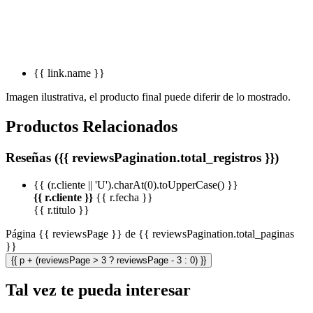
{{ link.name }}
Imagen ilustrativa, el producto final puede diferir de lo mostrado.
Productos Relacionados
Reseñas ({{ reviewsPagination.total_registros }})
{{ (r.cliente || 'U').charAt(0).toUpperCase() }}
{{ r.cliente }}
{{ r.fecha }}
{{ r.titulo }}
Página {{ reviewsPage }} de {{ reviewsPagination.total_paginas
}}
{{ p + (reviewsPage > 3 ? reviewsPage - 3 : 0) }}
Tal vez te pueda interesar