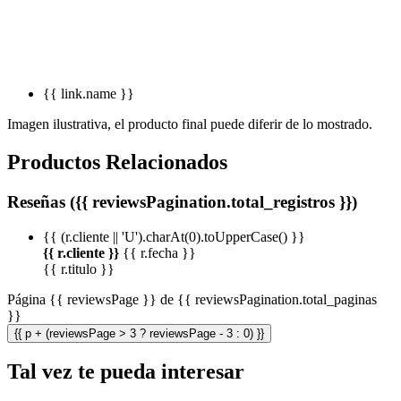
{{ link.name }}
Imagen ilustrativa, el producto final puede diferir de lo mostrado.
Productos Relacionados
Reseñas ({{ reviewsPagination.total_registros }})
{{ (r.cliente || 'U').charAt(0).toUpperCase() }}
{{ r.cliente }}
{{ r.fecha }}
{{ r.titulo }}
Página {{ reviewsPage }} de {{ reviewsPagination.total_paginas
}}
{{ p + (reviewsPage > 3 ? reviewsPage - 3 : 0) }}
Tal vez te pueda interesar