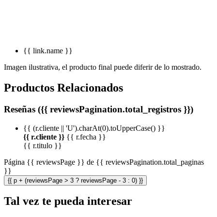
{{ link.name }}
Imagen ilustrativa, el producto final puede diferir de lo mostrado.
Productos Relacionados
Reseñas ({{ reviewsPagination.total_registros }})
{{ (r.cliente || 'U').charAt(0).toUpperCase() }}
{{ r.cliente }}
{{ r.fecha }}
{{ r.titulo }}
Página {{ reviewsPage }} de {{ reviewsPagination.total_paginas
}}
{{ p + (reviewsPage > 3 ? reviewsPage - 3 : 0) }}
Tal vez te pueda interesar