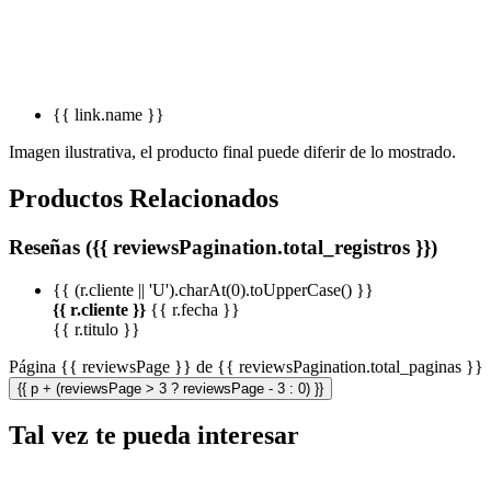
{{ link.name }}
Imagen ilustrativa, el producto final puede diferir de lo mostrado.
Productos Relacionados
Reseñas ({{ reviewsPagination.total_registros }})
{{ (r.cliente || 'U').charAt(0).toUpperCase() }}
{{ r.cliente }}
{{ r.fecha }}
{{ r.titulo }}
Página {{ reviewsPage }} de {{ reviewsPagination.total_paginas }}
{{ p + (reviewsPage > 3 ? reviewsPage - 3 : 0) }}
Tal vez te pueda interesar