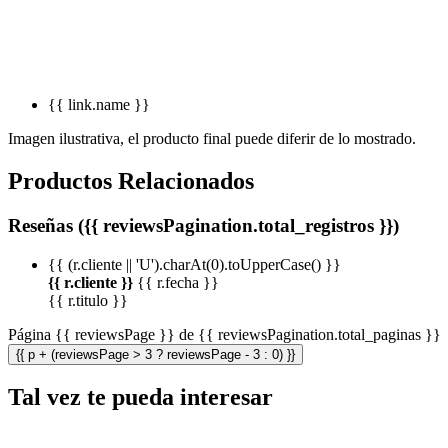
{{ link.name }}
Imagen ilustrativa, el producto final puede diferir de lo mostrado.
Productos Relacionados
Reseñas ({{ reviewsPagination.total_registros }})
{{ (r.cliente || 'U').charAt(0).toUpperCase() }}
{{ r.cliente }}
{{ r.fecha }}
{{ r.titulo }}
Página {{ reviewsPage }} de {{ reviewsPagination.total_paginas }}
{{ p + (reviewsPage > 3 ? reviewsPage - 3 : 0) }}
Tal vez te pueda interesar