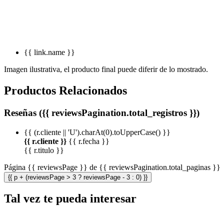
{{ link.name }}
Imagen ilustrativa, el producto final puede diferir de lo mostrado.
Productos Relacionados
Reseñas ({{ reviewsPagination.total_registros }})
{{ (r.cliente || 'U').charAt(0).toUpperCase() }}
{{ r.cliente }}
{{ r.fecha }}
{{ r.titulo }}
Página {{ reviewsPage }} de {{ reviewsPagination.total_paginas }}
{{ p + (reviewsPage > 3 ? reviewsPage - 3 : 0) }}
Tal vez te pueda interesar