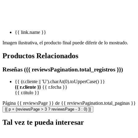
{{ link.name }}
Imagen ilustrativa, el producto final puede diferir de lo mostrado.
Productos Relacionados
Reseñas ({{ reviewsPagination.total_registros }})
{{ (r.cliente || 'U').charAt(0).toUpperCase() }}
{{ r.cliente }}
{{ r.fecha }}
{{ r.titulo }}
Página {{ reviewsPage }} de {{ reviewsPagination.total_paginas }}
{{ p + (reviewsPage > 3 ? reviewsPage - 3 : 0) }}
Tal vez te pueda interesar