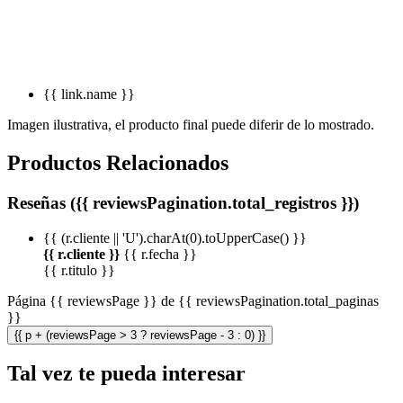
{{ link.name }}
Imagen ilustrativa, el producto final puede diferir de lo mostrado.
Productos Relacionados
Reseñas ({{ reviewsPagination.total_registros }})
{{ (r.cliente || 'U').charAt(0).toUpperCase() }}
{{ r.cliente }}
{{ r.fecha }}
{{ r.titulo }}
Página {{ reviewsPage }} de {{ reviewsPagination.total_paginas
}}
{{ p + (reviewsPage > 3 ? reviewsPage - 3 : 0) }}
Tal vez te pueda interesar