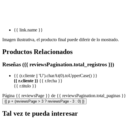
{{ link.name }}
Imagen ilustrativa, el producto final puede diferir de lo mostrado.
Productos Relacionados
Reseñas ({{ reviewsPagination.total_registros }})
{{ (r.cliente || 'U').charAt(0).toUpperCase() }}
{{ r.cliente }}
{{ r.fecha }}
{{ r.titulo }}
Página {{ reviewsPage }} de {{ reviewsPagination.total_paginas }}
{{ p + (reviewsPage > 3 ? reviewsPage - 3 : 0) }}
Tal vez te pueda interesar