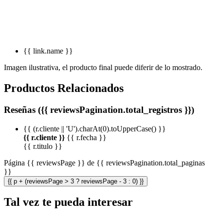
{{ link.name }}
Imagen ilustrativa, el producto final puede diferir de lo mostrado.
Productos Relacionados
Reseñas ({{ reviewsPagination.total_registros }})
{{ (r.cliente || 'U').charAt(0).toUpperCase() }}
{{ r.cliente }}
{{ r.fecha }}
{{ r.titulo }}
Página {{ reviewsPage }} de {{ reviewsPagination.total_paginas
}}
{{ p + (reviewsPage > 3 ? reviewsPage - 3 : 0) }}
Tal vez te pueda interesar