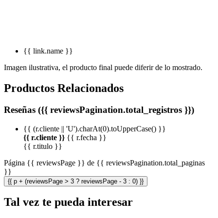
{{ link.name }}
Imagen ilustrativa, el producto final puede diferir de lo mostrado.
Productos Relacionados
Reseñas ({{ reviewsPagination.total_registros }})
{{ (r.cliente || 'U').charAt(0).toUpperCase() }}
{{ r.cliente }}
{{ r.fecha }}
{{ r.titulo }}
Página {{ reviewsPage }} de {{ reviewsPagination.total_paginas
}}
{{ p + (reviewsPage > 3 ? reviewsPage - 3 : 0) }}
Tal vez te pueda interesar