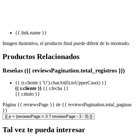
{{ link.name }}
Imagen ilustrativa, el producto final puede diferir de lo mostrado.
Productos Relacionados
Reseñas ({{ reviewsPagination.total_registros }})
{{ (r.cliente || 'U').charAt(0).toUpperCase() }}
{{ r.cliente }}
{{ r.fecha }}
{{ r.titulo }}
Página {{ reviewsPage }} de {{ reviewsPagination.total_paginas
}}
{{ p + (reviewsPage > 3 ? reviewsPage - 3 : 0) }}
Tal vez te pueda interesar