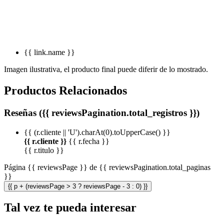
{{ link.name }}
Imagen ilustrativa, el producto final puede diferir de lo mostrado.
Productos Relacionados
Reseñas ({{ reviewsPagination.total_registros }})
{{ (r.cliente || 'U').charAt(0).toUpperCase() }}
{{ r.cliente }}
{{ r.fecha }}
{{ r.titulo }}
Página {{ reviewsPage }} de {{ reviewsPagination.total_paginas
}}
{{ p + (reviewsPage > 3 ? reviewsPage - 3 : 0) }}
Tal vez te pueda interesar