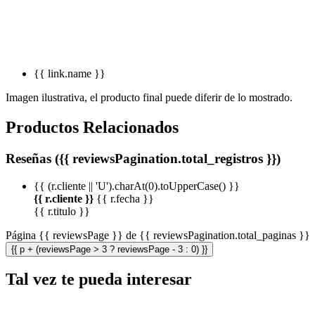
{{ link.name }}
Imagen ilustrativa, el producto final puede diferir de lo mostrado.
Productos Relacionados
Reseñas ({{ reviewsPagination.total_registros }})
{{ (r.cliente || 'U').charAt(0).toUpperCase() }}
{{ r.cliente }}
{{ r.fecha }}
{{ r.titulo }}
Página {{ reviewsPage }} de {{ reviewsPagination.total_paginas }}
{{ p + (reviewsPage > 3 ? reviewsPage - 3 : 0) }}
Tal vez te pueda interesar