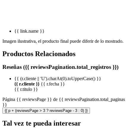
{{ link.name }}
Imagen ilustrativa, el producto final puede diferir de lo mostrado.
Productos Relacionados
Reseñas ({{ reviewsPagination.total_registros }})
{{ (r.cliente || 'U').charAt(0).toUpperCase() }}
{{ r.cliente }}
{{ r.fecha }}
{{ r.titulo }}
Página {{ reviewsPage }} de {{ reviewsPagination.total_paginas
}}
{{ p + (reviewsPage > 3 ? reviewsPage - 3 : 0) }}
Tal vez te pueda interesar