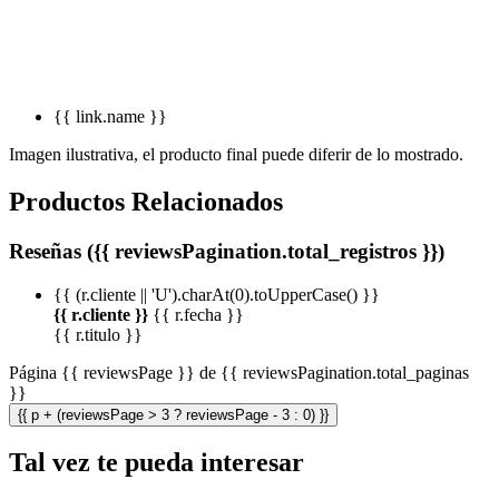
{{ link.name }}
Imagen ilustrativa, el producto final puede diferir de lo mostrado.
Productos Relacionados
Reseñas ({{ reviewsPagination.total_registros }})
{{ (r.cliente || 'U').charAt(0).toUpperCase() }}
{{ r.cliente }}
{{ r.fecha }}
{{ r.titulo }}
Página {{ reviewsPage }} de {{ reviewsPagination.total_paginas
}}
{{ p + (reviewsPage > 3 ? reviewsPage - 3 : 0) }}
Tal vez te pueda interesar