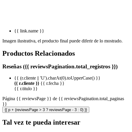
{{ link.name }}
Imagen ilustrativa, el producto final puede diferir de lo mostrado.
Productos Relacionados
Reseñas ({{ reviewsPagination.total_registros }})
{{ (r.cliente || 'U').charAt(0).toUpperCase() }}
{{ r.cliente }}
{{ r.fecha }}
{{ r.titulo }}
Página {{ reviewsPage }} de {{ reviewsPagination.total_paginas
}}
{{ p + (reviewsPage > 3 ? reviewsPage - 3 : 0) }}
Tal vez te pueda interesar