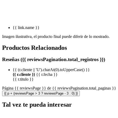
{{ link.name }}
Imagen ilustrativa, el producto final puede diferir de lo mostrado.
Productos Relacionados
Reseñas ({{ reviewsPagination.total_registros }})
{{ (r.cliente || 'U').charAt(0).toUpperCase() }}
{{ r.cliente }}
{{ r.fecha }}
{{ r.titulo }}
Página {{ reviewsPage }} de {{ reviewsPagination.total_paginas }}
{{ p + (reviewsPage > 3 ? reviewsPage - 3 : 0) }}
Tal vez te pueda interesar