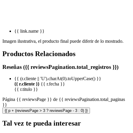
{{ link.name }}
Imagen ilustrativa, el producto final puede diferir de lo mostrado.
Productos Relacionados
Reseñas ({{ reviewsPagination.total_registros }})
{{ (r.cliente || 'U').charAt(0).toUpperCase() }}
{{ r.cliente }}
{{ r.fecha }}
{{ r.titulo }}
Página {{ reviewsPage }} de {{ reviewsPagination.total_paginas
}}
{{ p + (reviewsPage > 3 ? reviewsPage - 3 : 0) }}
Tal vez te pueda interesar