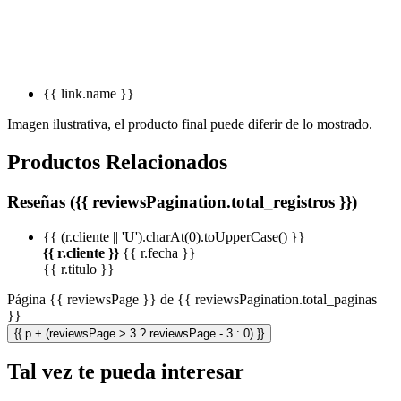
{{ link.name }}
Imagen ilustrativa, el producto final puede diferir de lo mostrado.
Productos Relacionados
Reseñas ({{ reviewsPagination.total_registros }})
{{ (r.cliente || 'U').charAt(0).toUpperCase() }}
{{ r.cliente }}
{{ r.fecha }}
{{ r.titulo }}
Página {{ reviewsPage }} de {{ reviewsPagination.total_paginas
}}
{{ p + (reviewsPage > 3 ? reviewsPage - 3 : 0) }}
Tal vez te pueda interesar