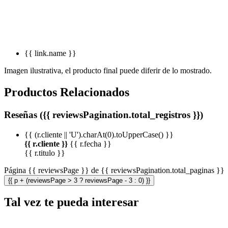
{{ link.name }}
Imagen ilustrativa, el producto final puede diferir de lo mostrado.
Productos Relacionados
Reseñas ({{ reviewsPagination.total_registros }})
{{ (r.cliente || 'U').charAt(0).toUpperCase() }}
{{ r.cliente }}
{{ r.fecha }}
{{ r.titulo }}
Página {{ reviewsPage }} de {{ reviewsPagination.total_paginas }}
{{ p + (reviewsPage > 3 ? reviewsPage - 3 : 0) }}
Tal vez te pueda interesar