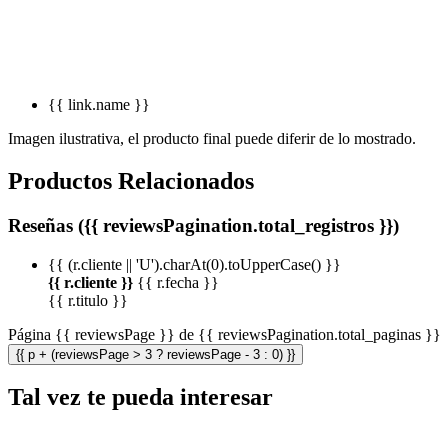
{{ link.name }}
Imagen ilustrativa, el producto final puede diferir de lo mostrado.
Productos Relacionados
Reseñas ({{ reviewsPagination.total_registros }})
{{ (r.cliente || 'U').charAt(0).toUpperCase() }}
{{ r.cliente }}
{{ r.fecha }}
{{ r.titulo }}
Página {{ reviewsPage }} de {{ reviewsPagination.total_paginas }}
{{ p + (reviewsPage > 3 ? reviewsPage - 3 : 0) }}
Tal vez te pueda interesar