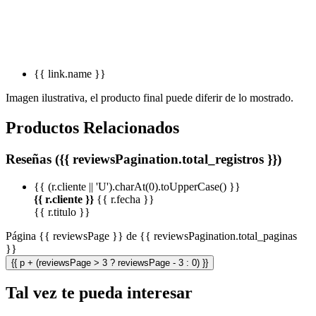
{{ link.name }}
Imagen ilustrativa, el producto final puede diferir de lo mostrado.
Productos Relacionados
Reseñas ({{ reviewsPagination.total_registros }})
{{ (r.cliente || 'U').charAt(0).toUpperCase() }}
{{ r.cliente }}
{{ r.fecha }}
{{ r.titulo }}
Página {{ reviewsPage }} de {{ reviewsPagination.total_paginas
}}
{{ p + (reviewsPage > 3 ? reviewsPage - 3 : 0) }}
Tal vez te pueda interesar